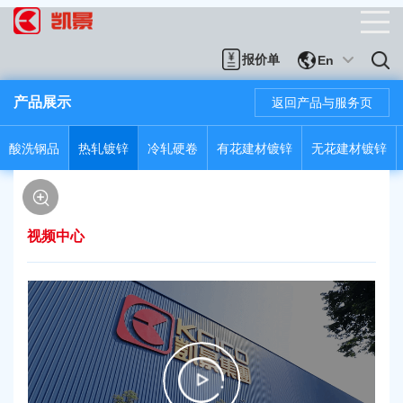
报价单
En
产品展示
返回产品与服务页
酸洗钢品
热轧镀锌
冷轧硬卷
有花建材镀锌
无花建材镀锌
视频中心